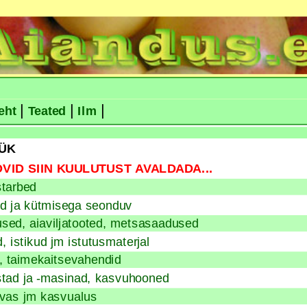
|
|
|
eht
Teated
Ilm
ÜK
VID SIIN KUULUTUST AVALDADA...
tarbed
d ja kütmisega seonduv
sed, aiaviljatooted, metsasaadused
 istikud jm istutusmaterjal
, taimekaitsevahendid
istad ja -masinad, kasvuhooned
rvas jm kasvualus