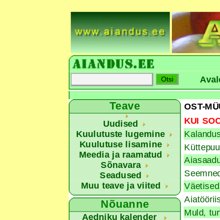
Aval
Teave
OST-MÜ
KUI SOO
Uudised
Kuulutuste lugemine
Kalandus
Kuulutuse lisamine
Küttepuu
Meedia ja raamatud
Aiasaadu
Sõnavara
Seemned,
Seadused
Muu teave ja viited
Väetised
Aiatööri
Nõuanne
Muld, tu
Aedniku kalender