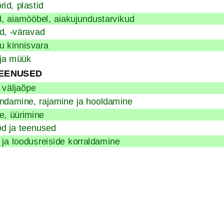
rid, plastid
, aiamööbel, aiakujundustarvikud
d, -väravad
 kinnisvara
ja müük
EENUSED
 väljaõpe
ndamine, rajamine ja hooldamine
e, üürimine
d ja teenused
 ja loodusreiside korraldamine