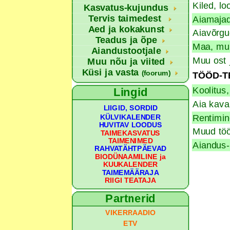
Kiled, loo
Kasvatus-kujundus
Tervis taimedest
Aiamajad
Aed ja kokakunst
Aiavõrgu
Teadus ja õpe
Maa, muu
Aiandustootjale
Muu ost 
Muu nõu ja viited
Küsi ja vasta
(foorum)
TÖÖD-T
Koolitus,
Lingid
Aia kava
LIIGID, SORDID
Rentimin
KÜLVIKALENDER
HUVITAV LOODUS
Muud töö
TAIMEKASVATUS
TAIMENIMED
Aiandus-
RAHVATÄHTPÄEVAD
BIODÜNAAMILINE ja
KUUKALENDER
TAIMEMÄÄRAJA
RIIGI TEATAJA
Partnerid
VIKERRAADIO
ETV