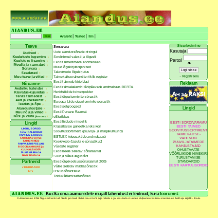
|
|
|
Avaleht
Teated
Ilm
Sisselogimine
Teave
Sõnavara
Kasutaja
Uute aiandussõnade otsingul
Uudised
Kuulutuste lugemine
Sordinimed valesti ja õigesti
Parool
Kuulutuse lisamine
Eesti taimenimede andmebaas
👁
Meedia ja raamatud
Muud õigekirjutusjuhised
Sõnavara
Talunimede õigekirjutus
Seadused
-
Registreeru
Muu teave ja viited
Taimekaitsevahendite riiklik register
Eesti taimede kirjeldusi
Reklaam
Nõuanne
Eesti rahvakalendri tähtpäevade andmebaas BERTA
Aedniku kalender
Herbitsiidide toimespekter
Kasvatus-kujundus
Tervis taimedest
Eesti õigusterminite sõnastik
Aed ja kokakunst
Euroopa Liidu õigusterminite sõnastik
Teadus ja õpe
Eesti selgroogsed
Lingid
Aiandustootjale
Eesti Punane Raamat
Muu nõu ja viited
Küsi ja vasta
eElurikkus
(foorum)
Eesti lindude nimestik
EESTI SORDIVARAMU
Lingid
EESTI TAIMED
Klassikalise geneetika leksikon
LIIGID, SORDID
SOOVITUSSORTIMENT
Soovitussortiment (puuvilja- ja marjakultuurid)
KÜLVIKALENDER
TAIMEKAITSE-
HUVITAV LOODUS
ESTLEX (õigusaktide andmebaas)
VAHENDID
TAIMEKASVATUS
TAIMENIMED
Keeleveeb (tasuta e-sõnastikud)
PUUVILJATAIMEDE
RAHVATÄHTPÄEVAD
KAHJUSTAJAD
Väetiste register
BIODÜNAAMILINE ja
OHUSTAVATE
KUUKALENDER
Eesti keele seletav sõnaraamat
TAIMEMÄÄRAJA
VÕÕRLIIKIDE NIMEKIRI
RIIGI TEATAJA
Suur ja väike algustäht
TURUSTAMISE
Eesti õigekeelsussõnaraamat 2006
Partnerid
STANDARDID
EESTI KARTULISORDID
Väike seletav matkasõnastik
VIKERRAADIO
Oskussõnastikud
ETV
Toidukäitlemisettevõtted
Kui Sa oma aiamuredele mujalt lahendust ei leidnud, küsi
foorumist
© Aiandus.ee Kõik õigused kaitstud. Selle portaali ühtki osa ei tohi jäljendada ega kasutada muudes väljaannetes ilma aiandus.ee haldaja kirjaliku loata.