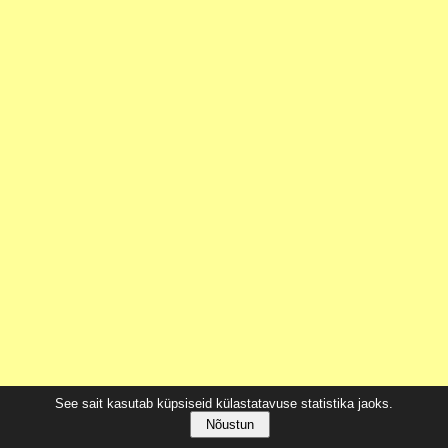
See sait kasutab küpsiseid külastatavuse statistika jaoks.
Nõustun